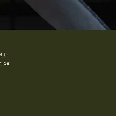
t le
on de